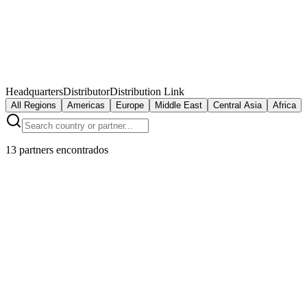
Headquarters
Distributor
Distribution Link
All Regions
Americas
Europe
Middle East
Central Asia
Africa
13 partners encontrados
IndustrieConnect GmbH
Munich
,
Germany