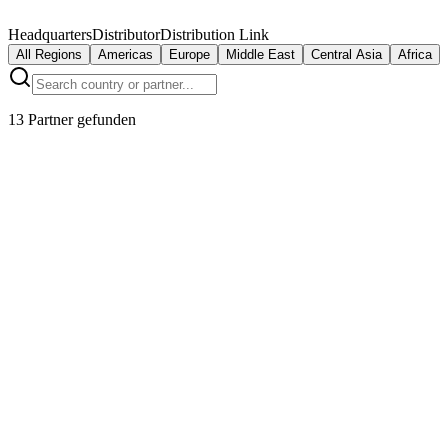
Headquarters
Distributor
Distribution Link
All Regions
Americas
Europe
Middle East
Central Asia
Africa
13 Partner gefunden
IndustrieConnect GmbH
Munich
,
Germany
EuroTech Solutions B.V.
Rotterdam
,
Netherlands